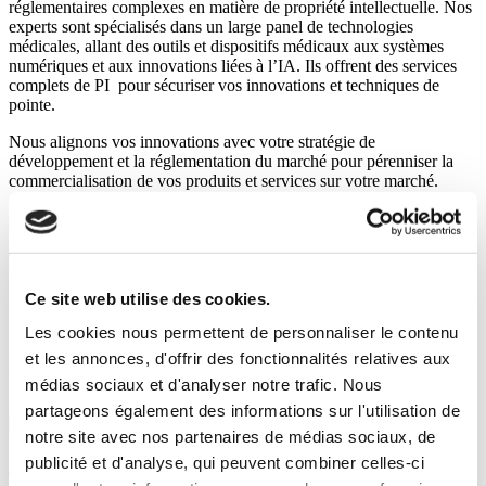
réglementaires complexes en matière de propriété intellectuelle. Nos
experts sont spécialisés dans un large panel de technologies
médicales, allant des outils et dispositifs médicaux aux systèmes
numériques et aux innovations liées à l’IA. Ils offrent des services
complets de PI pour sécuriser vos innovations et techniques de
pointe.
Nous alignons vos innovations avec votre stratégie de
développement et la réglementation du marché pour pérenniser la
commercialisation de vos produits et services sur votre marché.
Contactez-nous
Trouvez votre expert en MedTech
Ce site web utilise des cookies.
Voir tous les experts
Les cookies nous permettent de personnaliser le contenu
et les annonces, d'offrir des fonctionnalités relatives aux
Bernard Hauer
médias sociaux et d'analyser notre trafic. Nous
European and French Patent Attorney
partageons également des informations sur l'utilisation de
notre site avec nos partenaires de médias sociaux, de
publicité et d'analyse, qui peuvent combiner celles-ci
Antonin Lambrecht