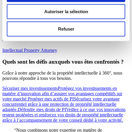
Thomas Van den Eynde
Autoriser la sélection
Avocat stagiaire
Refuser
Benjamin Gevers
Intellectual Property Attorney
Quels sont les défis auxquels vous êtes confrontés ?
Grâce à notre approche de la propriété intellectuelle à 360°, nous
pouvons répondre à tous vos besoins.
Sécuriser mes investissements
Protégez vos investissements en
matière d’innovation afin d’assurer vos avantages compétitifs sur
votre marché.
Protéger mes actifs de PI
Sécurisez votre avantage
concurrentiel grâce à une protection de propriété intellectuelle
adaptée.
Défendre mes droits de PI
Veillez à ce que vos innovations
restent protégées et renforcez vos droits de propriété intellectuelle
grâce à l’accompagnement de votre conseil dédié à votre activité.
“Nous combinons notre expertise en matière de