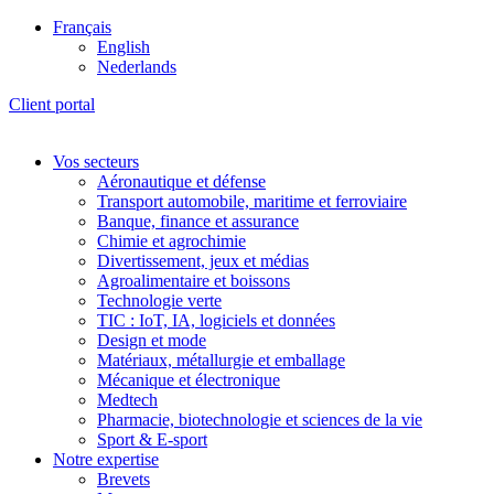
Français
English
Nederlands
Client portal
Vos secteurs
Aéronautique et défense
Transport automobile, maritime et ferroviaire
Banque, finance et assurance
Chimie et agrochimie
Divertissement, jeux et médias
Agroalimentaire et boissons
Technologie verte
TIC : IoT, IA, logiciels et données
Design et mode
Matériaux, métallurgie et emballage
Mécanique et électronique
Medtech
Pharmacie, biotechnologie et sciences de la vie
Sport & E-sport
Notre expertise
Brevets