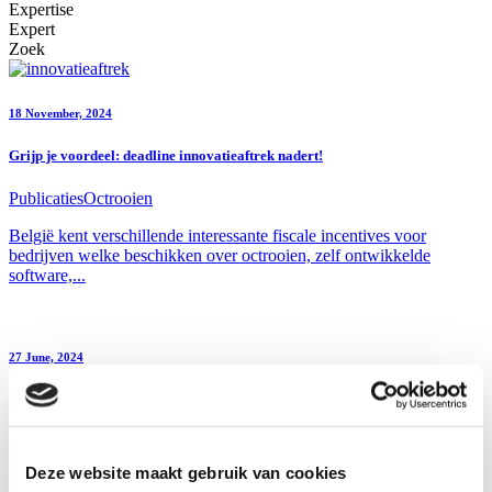
Expertise
Expert
Zoek
18 November, 2024
Grijp je voordeel: deadline innovatieaftrek nadert!
Publicaties
Octrooien
België kent verschillende interessante fiscale incentives voor
bedrijven welke beschikken over octrooien, zelf ontwikkelde
software,...
27 June, 2024
Niet-conventioneel handelsmerk – Deel 4 – Tactiele handelsmerken:
Wanneer aanraking een merk wordt
Publicaties
Merken
Eléonore Marc
Emilie Artuphel
Deze website maakt gebruik van cookies