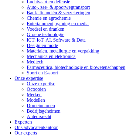
Luchtvaart en defensie
Auto-, zee- & spoorwegtransport
Bank, financiën & verzekeringen
Chemie en agrochemie
Entertainment, gaming en media
Voedsel en dranken
Groene technologie
ICT: IoT, AI, Software & Data
Design en mode
Materialen, metallurgie en verpakking
Mechanica en elektronica
Medtech
Farmaceutica, biotechnologie en biowetenschappen
Sport en E-sport
Onze expertise
Onze expertise
Octrooien
Merken
Modellen
Domeinnamen
Bedrijfsgeheimen
Auteursrecht
Experten
Ons advocatenkantoor
Our experts