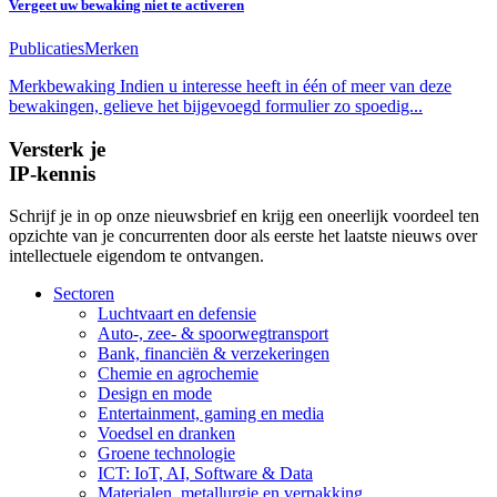
Vergeet uw bewaking niet te activeren
Publicaties
Merken
Merkbewaking Indien u interesse heeft in één of meer van deze
bewakingen, gelieve het bijgevoegd formulier zo spoedig...
Versterk je
IP-kennis
Schrijf je in op onze nieuwsbrief en krijg een oneerlijk voordeel ten
opzichte van je concurrenten door als eerste het laatste nieuws over
intellectuele eigendom te ontvangen.
Sectoren
Luchtvaart en defensie
Auto-, zee- & spoorwegtransport
Bank, financiën & verzekeringen
Chemie en agrochemie
Design en mode
Entertainment, gaming en media
Voedsel en dranken
Groene technologie
ICT: IoT, AI, Software & Data
Materialen, metallurgie en verpakking