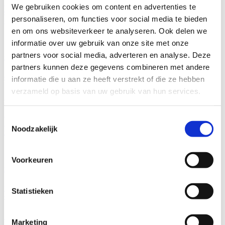
In een steeds competitievere commerciële omgeving, waar
We gebruiken cookies om content en advertenties te
differentiatie essentieel is geworden, is het cruciaal voor bedrijven
personaliseren, om functies voor social media te bieden
om zich te...
en om ons websiteverkeer te analyseren. Ook delen we
informatie over uw gebruik van onze site met onze
partners voor social media, adverteren en analyse. Deze
27 June, 2024
partners kunnen deze gegevens combineren met andere
Octrooilandschap – Een volledig beeld van octrooien
informatie die u aan ze heeft verstrekt of die ze hebben
verzameld op basis van uw gebruik van hun services.
Publicaties
Octrooien
Eric Bilhère
Eugénie Bard
Dit jaar vieren we de 150e verjaardag van het impressionisme.
Toestemmingsselectie
Iedereen kent de landschappen van Monet, Pissarro of Renoir met
Noodzakelijk
zonsopgangen,...
Voorkeuren
27 June, 2024
Het belang van de bestrijding van namaak in de online wereld:
Statistieken
Geavanceerde tools en AI inzetten
Publicaties
Merken
Katia De Clercq
Marketing