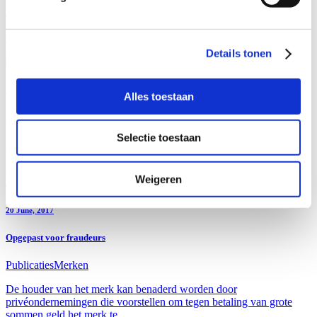
De geschatte waarde van namaakartikelen die in de EU werden
vastgehouden, bedroeg meer dan 2 miljard euro, een stijging van
ongeveer 3% in...
Details tonen
11 May, 2023
Alles toestaan
Laatste nieuws over UP & UPC
Selectie toestaan
Publicaties
Octrooien
Eric Bilhère
Jean-Jacques Canonici
28 april 2023 Tik-tak tik-tak … De sunrise periode van de Unified
Weigeren
Patent Court (UPC) loopt af op 31 mei. Hoe kan GEVERS...
20 June, 2017
Opgepast voor fraudeurs
Publicaties
Merken
De houder van het merk kan benaderd worden door
privéondernemingen die voorstellen om tegen betaling van grote
sommen geld het merk te...