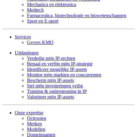
Mechanica en elektronica
Medtech
Farmaceutica, biotechnologie en biowetenschappen
Sport en E-sport
Services
Gevers KMO
Uitdagingen
Verdedig mijn IP-rechten
Bepaal en verfijn mijn IP-strategie
Identificeer mogelijke IP-assets
Monitor mijn markten en concurrenten
Bescherm mijn IP-assets
Stel mijn investeringen veilig
Training & ondersteuning in IP
Valoriseer mijn IP-assets
Onze expertise
Octrooien
Merken
Modellen
Domeinnamen