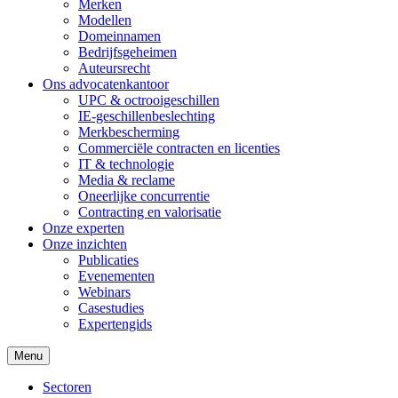
Merken
Modellen
Domeinnamen
Bedrijfsgeheimen
Auteursrecht
Ons advocatenkantoor
UPC & octrooigeschillen
IE-geschillenbeslechting
Merkbescherming
Commerciële contracten en licenties
IT & technologie
Media & reclame
Oneerlijke concurrentie
Contracting en valorisatie
Onze experten
Onze inzichten
Publicaties
Evenementen
Webinars
Casestudies
Expertengids
Menu
Sectoren