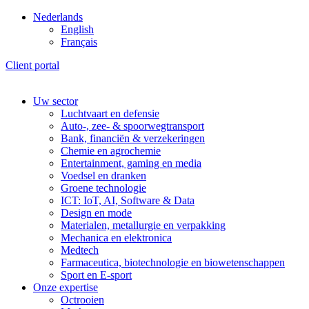
Nederlands
English
Français
Client portal
Uw sector
Luchtvaart en defensie
Auto-, zee- & spoorwegtransport
Bank, financiën & verzekeringen
Chemie en agrochemie
Entertainment, gaming en media
Voedsel en dranken
Groene technologie
ICT: IoT, AI, Software & Data
Design en mode
Materialen, metallurgie en verpakking
Mechanica en elektronica
Medtech
Farmaceutica, biotechnologie en biowetenschappen
Sport en E-sport
Onze expertise
Octrooien